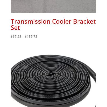
Transmission Cooler Bracket
Set
Price
$
67.28
–
$
139.73
range:
$67.28
through
$139.73