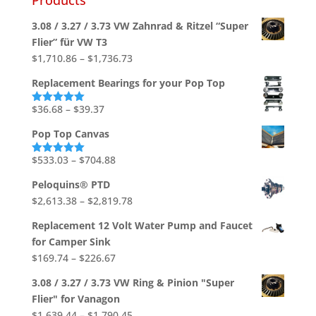
3.08 / 3.27 / 3.73 VW Zahnrad & Ritzel “Super
Flier” für VW T3
Price
$
1,710.86
–
$
1,736.73
range:
Replacement Bearings for your Pop Top
$1,710.86
through
Price
$
36.68
–
$
39.37
Rated
5.00
out of 5
$1,736.73
range:
Pop Top Canvas
$36.68
through
Price
$
533.03
–
$
704.88
Rated
5.00
out of 5
$39.37
range:
Peloquins® PTD
$533.03
Price
$
2,613.38
–
$
2,819.78
through
range:
$704.88
Replacement 12 Volt Water Pump and Faucet
$2,613.38
for Camper Sink
through
Price
$
169.74
–
$
226.67
$2,819.78
range:
3.08 / 3.27 / 3.73 VW Ring & Pinion "Super
$169.74
Flier" for Vanagon
through
Price
$
1,639.44
–
$
1,790.45