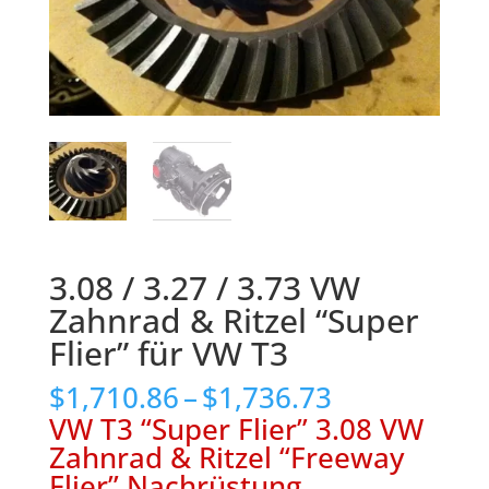
3.08 / 3.27 / 3.73 VW
Zahnrad & Ritzel “Super
Flier” für VW T3
Price
$
1,710.86
–
$
1,736.73
range:
VW T3 “Super Flier” 3.08 VW
$1,710.86
Zahnrad & Ritzel “Freeway
through
Flier” Nachrüstung