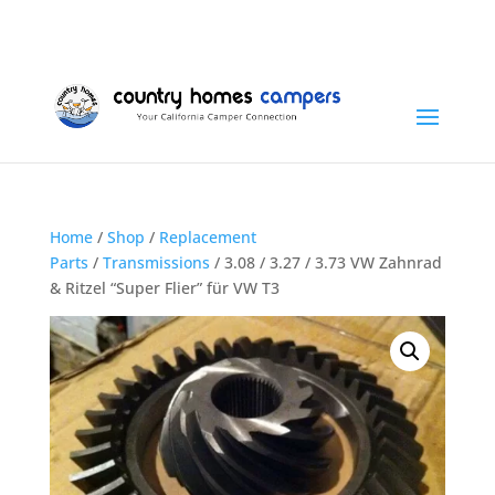
+1 (815) 346-3337
info@countryhomescampers.com
Cart
Home
/
Shop
/
Replacement
Parts
/
Transmissions
/ 3.08 / 3.27 / 3.73 VW Zahnrad
& Ritzel “Super Flier” für VW T3