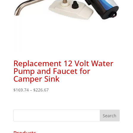
Replacement 12 Volt Water
Pump and Faucet for
Camper Sink
Price
$
169.74
–
$
226.67
range:
$169.74
through
$226.67
Products