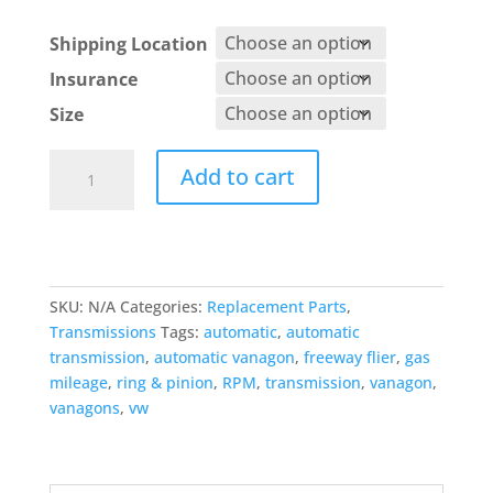
Shipping Location
Insurance
Size
3.08
Add to cart
/
3.27
/
3.73
VW
SKU:
N/A
Categories:
Replacement Parts
,
Zahnrad
Transmissions
Tags:
automatic
,
automatic
&
transmission
,
automatic vanagon
,
freeway flier
,
gas
Ritzel
mileage
,
ring & pinion
,
RPM
,
transmission
,
vanagon
,
“Super
vanagons
,
vw
Flier”
für
VW
T3