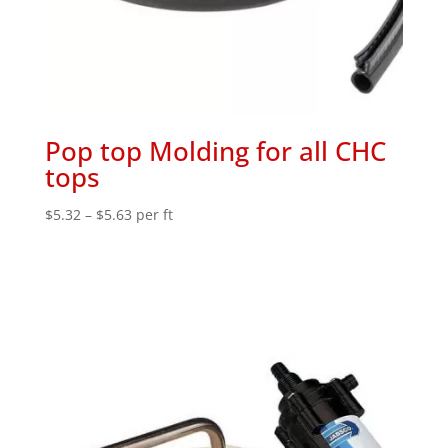
Pop top Molding for all CHC
tops
Price
$
5.32
–
$
5.63
per ft
range:
$5.32
through
$5.63